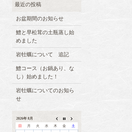
お盆期間のお知らせ
鱧と早松茸の土瓶蒸し始
めました
岩牡蠣について 追記
鱧コース（お鍋あり、な
し）始めました！
岩牡蠣についてのお知ら
せ
2026年 8月
日
月
火
水
木
金
土