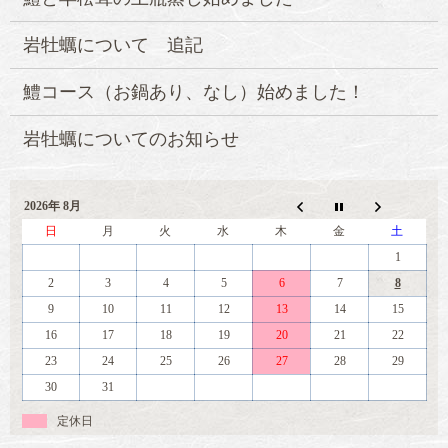
岩牡蠣について 追記
鱧コース（お鍋あり、なし）始めました！
岩牡蠣についてのお知らせ
2026年 8月
日
月
火
水
木
金
土
1
2
3
4
5
6
7
8
9
10
11
12
13
14
15
16
17
18
19
20
21
22
23
24
25
26
27
28
29
30
31
定休日