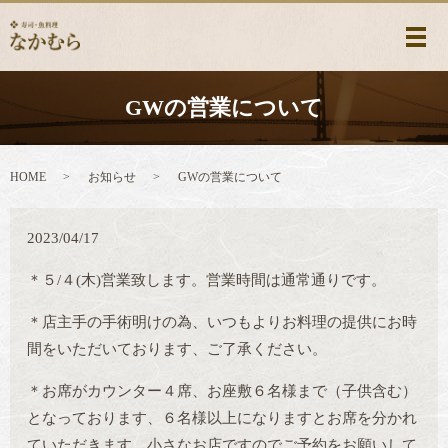
メ
GWの営業について
HOME
お知らせ
GWの営業について
2023/04/17
＊５/４(木)営業致します。営業時間は通常通りです。
＊店主手の手術明けの為、いつもよりお料理の提供にお時
間をいただいております、ご了承ください。
＊お席がカウンター４席、お座敷６名様まで（子供含む）
となっております、６名様以上になりますとお席を分かれ
ていただきます。小さなお店ですのでご予約をお願いして