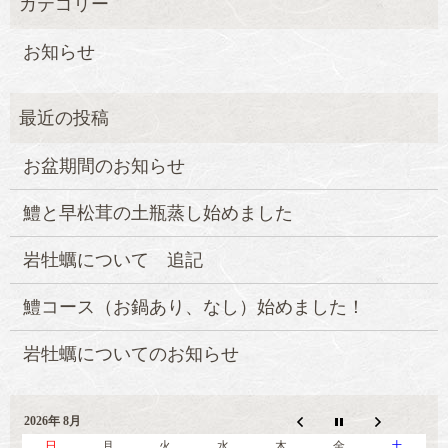
お知らせ
お盆期間のお知らせ
鱧と早松茸の土瓶蒸し始めました
岩牡蠣について 追記
鱧コース（お鍋あり、なし）始めました！
岩牡蠣についてのお知らせ
2026年 8月
日
月
火
水
木
金
土