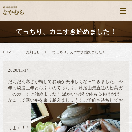
メ
てっちり、カニすき始めました！
HOME
お知らせ
てっちり、カニすき始めました！
2020/11/14
だんだん寒さが増してお鍋が美味しくなってきました、今
年も淡路三年とらふぐのてっちり、津居山港直送の松葉ガ
ニのカニすき始めました！ 温かいお鍋で体も心もぽかぽ
かにして寒い冬を乗り越えましょう！ご予約お待ちしてお
ります！！