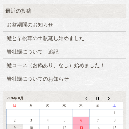
お盆期間のお知らせ
鱧と早松茸の土瓶蒸し始めました
岩牡蠣について 追記
鱧コース（お鍋あり、なし）始めました！
岩牡蠣についてのお知らせ
2026年 8月
日
月
火
水
木
金
土
1
2
3
4
5
6
7
8
9
10
11
12
13
14
15