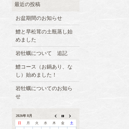
お盆期間のお知らせ
鱧と早松茸の土瓶蒸し始
めました
岩牡蠣について 追記
鱧コース（お鍋あり、な
し）始めました！
岩牡蠣についてのお知ら
せ
2026年 8月
日
月
火
水
木
金
土