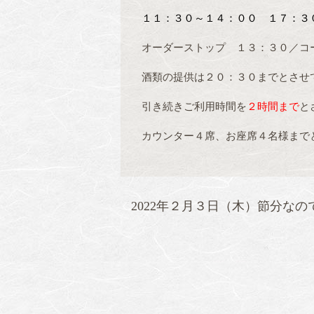
１１：３０～１４：００ １７：
オーダーストップ １３：３０／コ
酒類の提供は２０：３０までとさせ
引き続きご利用時間を
２時間まで
と
カウンター４席、お座席４名様まで
2022年２月３日（木）節分な