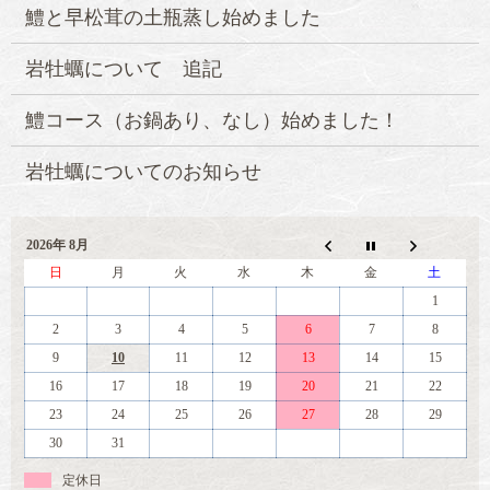
鱧と早松茸の土瓶蒸し始めました
岩牡蠣について 追記
鱧コース（お鍋あり、なし）始めました！
岩牡蠣についてのお知らせ
2026年 8月
日
月
火
水
木
金
土
1
2
3
4
5
6
7
8
9
10
11
12
13
14
15
16
17
18
19
20
21
22
23
24
25
26
27
28
29
30
31
定休日