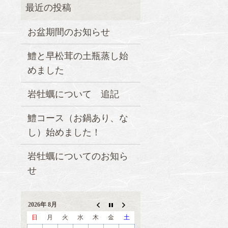
お盆期間のお知らせ
鱧と早松茸の土瓶蒸し始
めました
岩牡蠣について 追記
鱧コース（お鍋あり、な
し）始めました！
岩牡蠣についてのお知ら
せ
2026年 8月
日
月
火
水
木
金
土