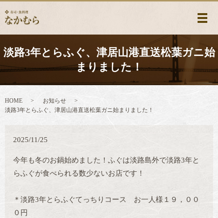
メ
淡路3年とらふぐ、津居山港直送松葉ガニ始
まりました！
HOME
お知らせ
淡路3年とらふぐ、津居山港直送松葉ガニ始まりました！
2025/11/25
今年も冬のお鍋始めました！ふぐは淡路島外で淡路3年と
らふぐが食べられる数少ないお店です！
＊淡路3年とらふぐてっちりコース お一人様１９，００
０円