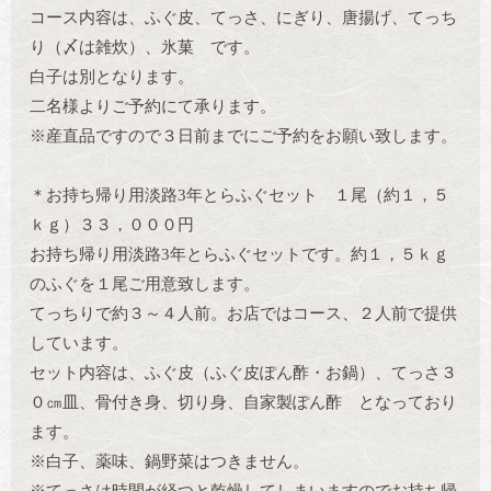
コース内容は、ふぐ皮、てっさ、にぎり、唐揚げ、てっち
り（〆は雑炊）、氷菓 です。
白子は別となります。
二名様よりご予約にて承ります。
※産直品ですので３日前までにご予約をお願い致します。
＊お持ち帰り用淡路3年とらふぐセット １尾（約１，５
ｋｇ）３３，０００円
お持ち帰り用淡路3年とらふぐセットです。約１，５ｋｇ
のふぐを１尾ご用意致します。
てっちりで約３～４人前。お店ではコース、２人前で提供
しています。
セット内容は、ふぐ皮（ふぐ皮ぽん酢・お鍋）、てっさ３
０㎝皿、骨付き身、切り身、自家製ぽん酢 となっており
ます。
※白子、薬味、鍋野菜はつきません。