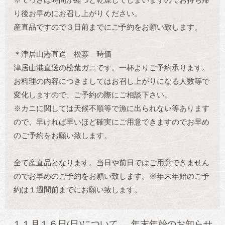
※てっさは時間が経つと乾燥してしまいますのでお持ち帰
り後お早めにお召し上がりください。
産直品ですので３日前までにご予約をお願い致します。
＊津居山港直送 松葉 時価
津居山港直送の松葉ガニです。一杯よりご予約承ります。
お料理の内容につきましてはお召し上がりになる人数等で
変化しますので、ご予約の際にご相談下さい。
※カニに関しては天候不順等で漁に出られない等あります
ので、早ければ早いほど確実にご用意できますのでお早め
のご予約をお願い致します。
全て産直品となります。当日や前日ではご用意できません
のでお早めのご予約をお願い致します。※年末年始のご予
約は１週間前までにお願い致します。
１１月１６日(日)について
年末年始のお知らせ